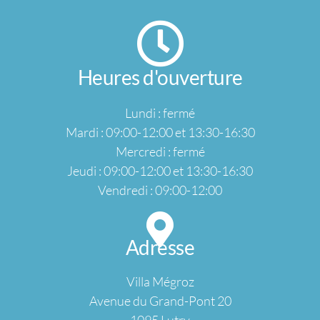
t
n
e
a
t
n
t
t
i
Heures d'ouverture
s
o
Lundi : fermé
n
Mardi : 09:00-12:00 et 13:30-16:30
s
Mercredi : fermé
Jeudi : 09:00-12:00 et 13:30-16:30
Vendredi : 09:00-12:00
Adresse
Villa Mégroz
Avenue du Grand-Pont 20